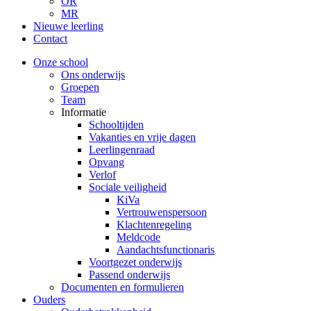
OR
MR
Nieuwe leerling
Contact
Onze school
Ons onderwijs
Groepen
Team
Informatie
Schooltijden
Vakanties en vrije dagen
Leerlingenraad
Opvang
Verlof
Sociale veiligheid
KiVa
Vertrouwenspersoon
Klachtenregeling
Meldcode
Aandachtsfunctionaris
Voortgezet onderwijs
Passend onderwijs
Documenten en formulieren
Ouders