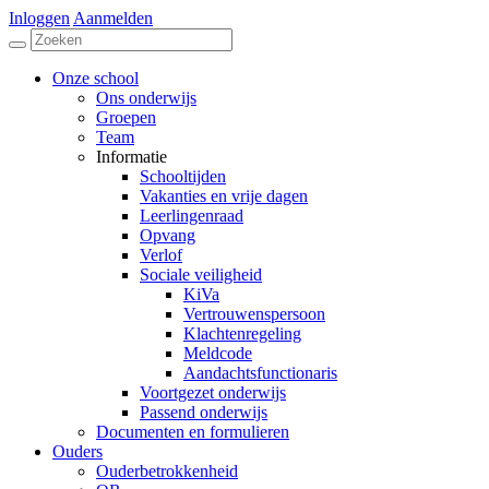
Inloggen
Aanmelden
Onze school
Ons onderwijs
Groepen
Team
Informatie
Schooltijden
Vakanties en vrije dagen
Leerlingenraad
Opvang
Verlof
Sociale veiligheid
KiVa
Vertrouwenspersoon
Klachtenregeling
Meldcode
Aandachtsfunctionaris
Voortgezet onderwijs
Passend onderwijs
Documenten en formulieren
Ouders
Ouderbetrokkenheid