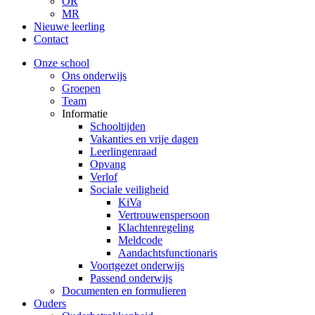
OR
MR
Nieuwe leerling
Contact
Onze school
Ons onderwijs
Groepen
Team
Informatie
Schooltijden
Vakanties en vrije dagen
Leerlingenraad
Opvang
Verlof
Sociale veiligheid
KiVa
Vertrouwenspersoon
Klachtenregeling
Meldcode
Aandachtsfunctionaris
Voortgezet onderwijs
Passend onderwijs
Documenten en formulieren
Ouders