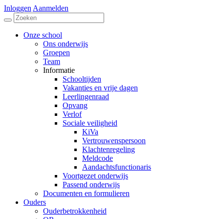
Inloggen
Aanmelden
Onze school
Ons onderwijs
Groepen
Team
Informatie
Schooltijden
Vakanties en vrije dagen
Leerlingenraad
Opvang
Verlof
Sociale veiligheid
KiVa
Vertrouwenspersoon
Klachtenregeling
Meldcode
Aandachtsfunctionaris
Voortgezet onderwijs
Passend onderwijs
Documenten en formulieren
Ouders
Ouderbetrokkenheid