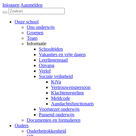
Inloggen
Aanmelden
Onze school
Ons onderwijs
Groepen
Team
Informatie
Schooltijden
Vakanties en vrije dagen
Leerlingenraad
Opvang
Verlof
Sociale veiligheid
KiVa
Vertrouwenspersoon
Klachtenregeling
Meldcode
Aandachtsfunctionaris
Voortgezet onderwijs
Passend onderwijs
Documenten en formulieren
Ouders
Ouderbetrokkenheid