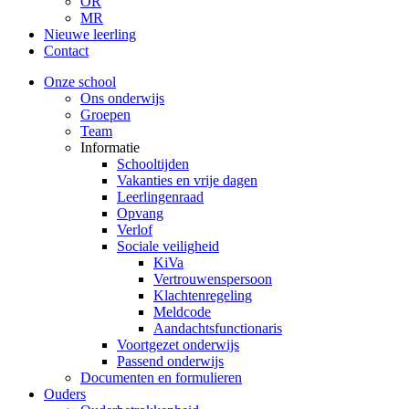
OR
MR
Nieuwe leerling
Contact
Onze school
Ons onderwijs
Groepen
Team
Informatie
Schooltijden
Vakanties en vrije dagen
Leerlingenraad
Opvang
Verlof
Sociale veiligheid
KiVa
Vertrouwenspersoon
Klachtenregeling
Meldcode
Aandachtsfunctionaris
Voortgezet onderwijs
Passend onderwijs
Documenten en formulieren
Ouders