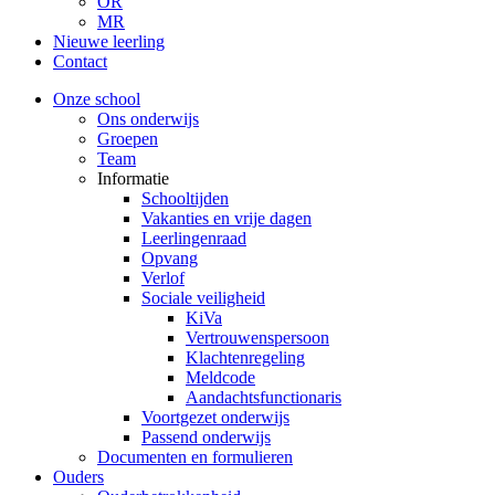
OR
MR
Nieuwe leerling
Contact
Onze school
Ons onderwijs
Groepen
Team
Informatie
Schooltijden
Vakanties en vrije dagen
Leerlingenraad
Opvang
Verlof
Sociale veiligheid
KiVa
Vertrouwenspersoon
Klachtenregeling
Meldcode
Aandachtsfunctionaris
Voortgezet onderwijs
Passend onderwijs
Documenten en formulieren
Ouders