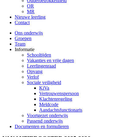
Ouderbetrokkenheid
OR
MR
Nieuwe leerling
Contact
Ons onderwijs
Groepen
Team
Informatie
Schooltijden
Vakanties en vrije dagen
Leerlingenraad
Opvang
Verlof
Sociale veiligheid
KiVa
Vertrouwenspersoon
Klachtenregeling
Meldcode
Aandachtsfunctionaris
Voortgezet onderwijs
Passend onderwijs
Documenten en formulieren