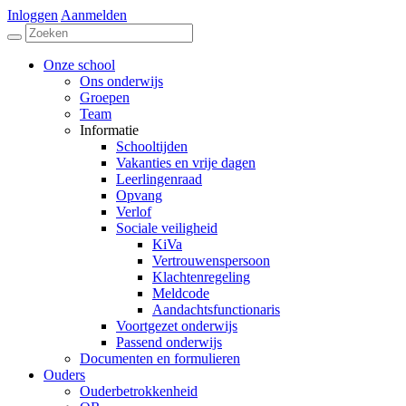
Inloggen
Aanmelden
Onze school
Ons onderwijs
Groepen
Team
Informatie
Schooltijden
Vakanties en vrije dagen
Leerlingenraad
Opvang
Verlof
Sociale veiligheid
KiVa
Vertrouwenspersoon
Klachtenregeling
Meldcode
Aandachtsfunctionaris
Voortgezet onderwijs
Passend onderwijs
Documenten en formulieren
Ouders
Ouderbetrokkenheid