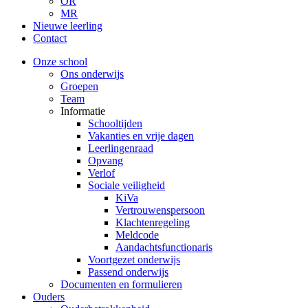
OR
MR
Nieuwe leerling
Contact
Onze school
Ons onderwijs
Groepen
Team
Informatie
Schooltijden
Vakanties en vrije dagen
Leerlingenraad
Opvang
Verlof
Sociale veiligheid
KiVa
Vertrouwenspersoon
Klachtenregeling
Meldcode
Aandachtsfunctionaris
Voortgezet onderwijs
Passend onderwijs
Documenten en formulieren
Ouders