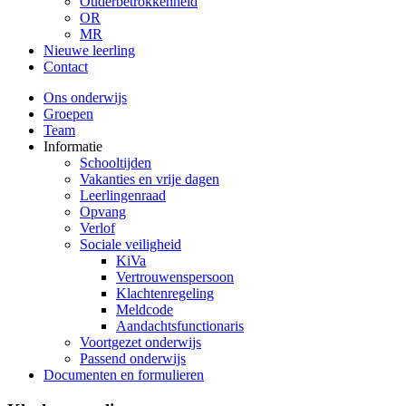
Ouderbetrokkenheid
OR
MR
Nieuwe leerling
Contact
Ons onderwijs
Groepen
Team
Informatie
Schooltijden
Vakanties en vrije dagen
Leerlingenraad
Opvang
Verlof
Sociale veiligheid
KiVa
Vertrouwenspersoon
Klachtenregeling
Meldcode
Aandachtsfunctionaris
Voortgezet onderwijs
Passend onderwijs
Documenten en formulieren