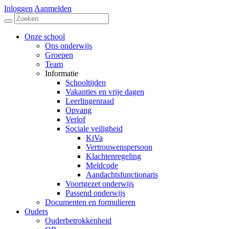
Inloggen
Aanmelden
Onze school
Ons onderwijs
Groepen
Team
Informatie
Schooltijden
Vakanties en vrije dagen
Leerlingenraad
Opvang
Verlof
Sociale veiligheid
KiVa
Vertrouwenspersoon
Klachtenregeling
Meldcode
Aandachtsfunctionaris
Voortgezet onderwijs
Passend onderwijs
Documenten en formulieren
Ouders
Ouderbetrokkenheid